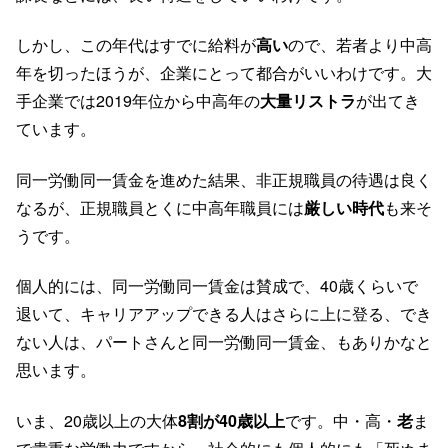
しかし、この年代はすでに給料が
高い
ので、若者より中高
年を切ったほうが、企業にとって都合がいいわけです。大
手企業では2019年位から中高年の
大量リストラ
が出てき
ています。
同一労働同一賃金を進めた結果、非正規職員の待遇は良く
なるが、正規職員とくに中高年職員には
厳しい時代
も来そ
うです。
個人的には、同一労働同一賃金は賛成で、40歳くらいで
退いて、キャリアアップできる人はさらに上に登る、でき
ない人は、パートさんと同一労働同一賃金、もありかなと
思います。
いま、20歳以上の大体
8割が40歳以上
です。中・高・
老
ま