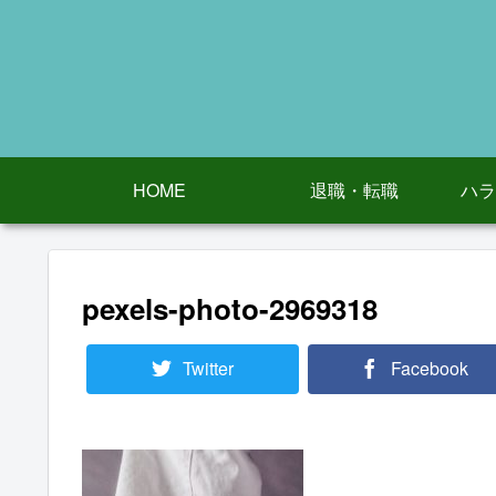
HOME
退職・転職
ハラ
pexels-photo-2969318
Twitter
Facebook