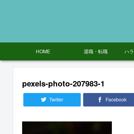
HOME
退職・転職
ハラ
pexels-photo-207983-1
Twitter
Facebook